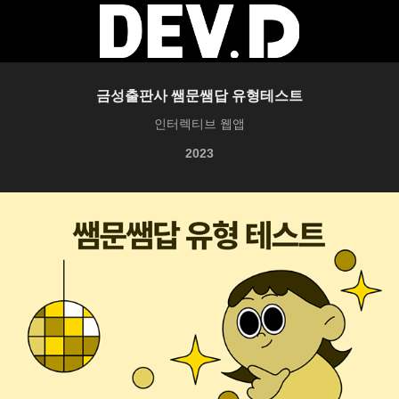
금성출판사 쌤문쌤답 유형테스트
인터렉티브 웹앱
2023